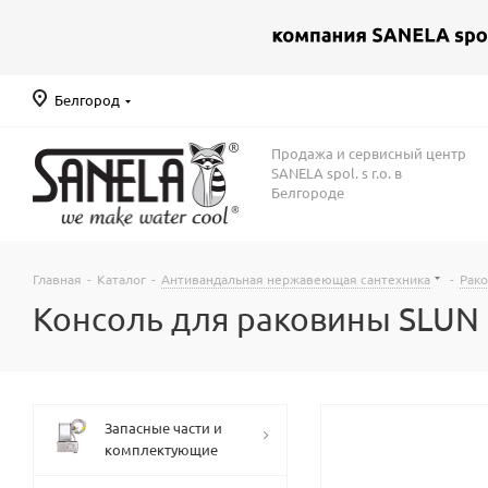
Белгород
Продажа и сервисный центр
SANELA spol. s r.o. в
Белгороде
Главная
-
Каталог
-
Антивандальная нержавеющая сантехника
-
Рак
Консоль для раковины SLUN 1
Запасные части и
комплектующие