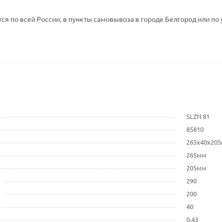
ся по всей России, в пункты самовывоза в городе Белгород или по 
SLZN 81
85810
265x40x20
265мм
205мм
290
200
40
0.43