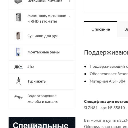
Источники питания
Монетные, жетонные
и RFID автоматы
Описание
З
Сушилки для рук
Поддерживающи
Монтажные рамы
Поддерживающий кр
Jika
Обеспечивает безоп
Материал AISI - 304
Турникеты
Водоотводящие
Спецификация поста
желоба и каналы
SLZN81 - арт. № 85810
Вы можете купить SLZN 
Официальная гарантия