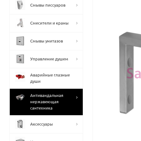
Смывы писсуаров
Смесители и краны
Смывы унитазов
Управление душем
Аварийные глазные
души
Антивандальная
нержавеющая
сантехника
Аксессуары