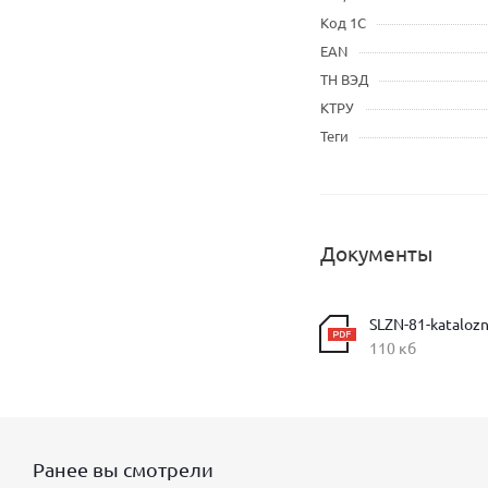
Код 1С
EAN
ТН ВЭД
КТРУ
Теги
Документы
SLZN-81-katalozny
110 кб
Ранее вы смотрели