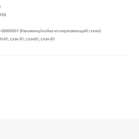
9
109
12-00000001 (Раковина/мойка из нержавеющей стали)
N-81, слзн 81, слзн81, слзн-81