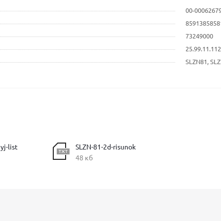
00-0006267
8591385858
73249000
25.99.11.1
SLZN81, SLZ
j-list
SLZN-81-2d-risunok
48 кб