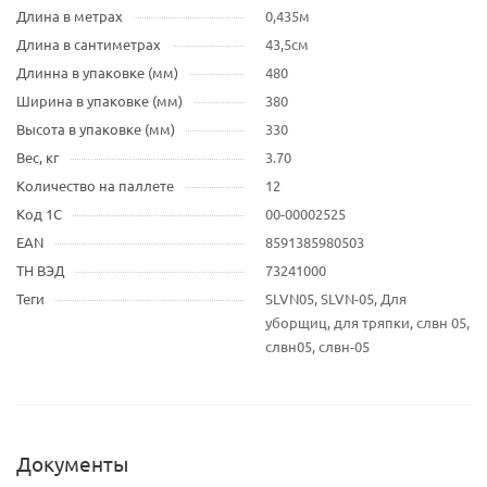
Длина в метрах
0,435м
Длина в сантиметрах
43,5см
Длинна в упаковке (мм)
480
Ширина в упаковке (мм)
380
Высота в упаковке (мм)
330
Вес, кг
3.70
Количество на паллете
12
Код 1С
00-00002525
EAN
8591385980503
ТН ВЭД
73241000
Теги
SLVN05, SLVN-05, Для
уборщиц, для тряпки, слвн 05,
слвн05, слвн-05
Документы