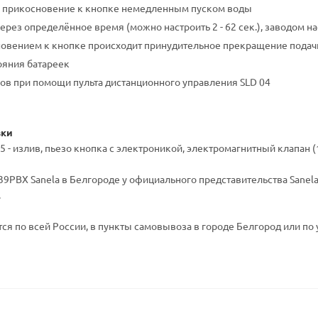
е прикосновение к кнопке немедленным пуском воды
рез определённое время (можно настроить 2 - 62 сек.), заводом на
овением к кнопке происходит принудительное прекращение подач
ояния батареек
ов при помощи пульта дистанционного управления SLD 04
вки
5 - излив, пьезо кнопка с электроникой, электромагнитный клапан (1
9PBX Sanela в Белгороде у официального представительства Sanela 
.
ся по всей России, в пункты самовывоза в городе Белгород или по 