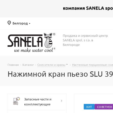
Белгород
Продажа и сервисный центр
SANELA spol. s r.o. в
Белгороде
Главная
-
Каталог
-
Смесители и краны
-
Настенные порционные см
Нажимной кран пьезо SLU 39
Запасные части и
комплектующие
ХИТ
СОВЕТУЕМ