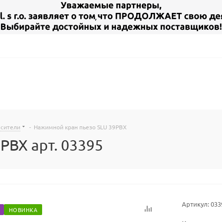
есители
-
Нажимной кран пьезо SLU 39PBX
PBX арт. 03395
Артикул:
033
НОВИНКА