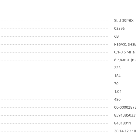
SLU 39PBX
03395
6В
наруж. резь
0,1-0,6 МПа
6 л/мин. (и
223
184
70
1.04
480
00-0000287
8591385033
84818011
28.14.12.1