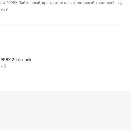
SLU-39PBX, Таймерный, кран, смеситель, кнопочный, с кнопкой, слу
лу-39
39PBX-2d-risunok
 кб