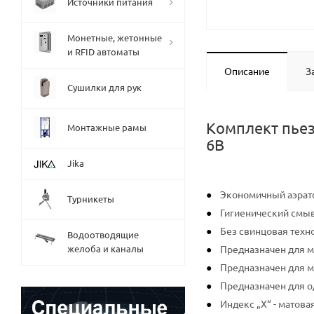
Источники питания
Монетные, жетонные
и RFID автоматы
Описание
З
Сушилки для рук
Комплект пьез
Монтажные рамы
6В
Jika
Экономичный аэрато
Турникеты
Гигиенический смы
Без свинцовая техн
Водоотводящие
желоба и каналы
Предназначен для м
Предназначен для м
Предназначен для о
Индекс „X“ - матова