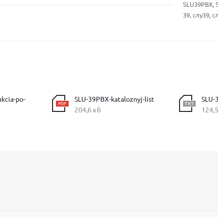
SLU39PBX, 
39, слу39, с
kcia-po-
SLU-39PBX-kataloznyj-list
SLU-
204,6 кб
124,5