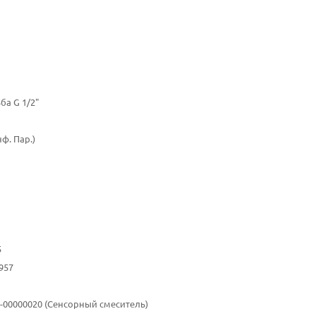
ба G 1/2"
нф. Пар.)
5
957
10-00000020 (Сенсорный смеситель)