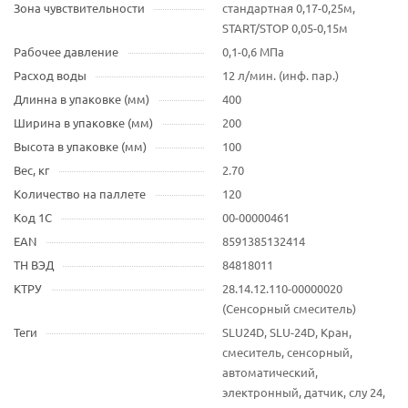
Зона чувствительности
стандартная 0,17-0,25м,
START/STOP 0,05-0,15м
Рабочее давление
0,1-0,6 МПа
Расход воды
12 л/мин. (инф. пар.)
Длинна в упаковке (мм)
400
Ширина в упаковке (мм)
200
Высота в упаковке (мм)
100
Вес, кг
2.70
Количество на паллете
120
Код 1С
00-00000461
EAN
8591385132414
ТН ВЭД
84818011
КТРУ
28.14.12.110-00000020
(Сенсорный смеситель)
Теги
SLU24D, SLU-24D, Кран,
смеситель, сенсорный,
автоматический,
электронный, датчик, слу 24,